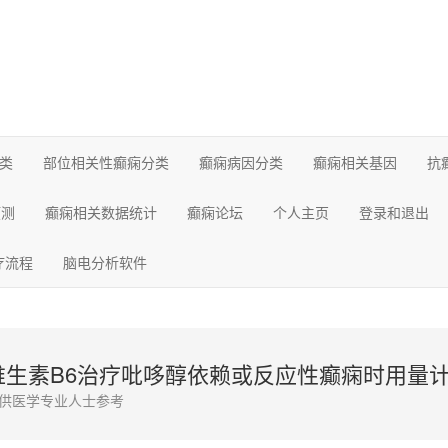
类
部位相关性癫痫分类
癫痫病因分类
癫痫相关基因
抗
预测
癫痫相关数据统计
癫痫论坛
个人主页
登录和退出
疗流程
脑电分析软件
维生素B6治疗吡哆醇依赖或反应性癫痫时用量
供医学专业人士参考