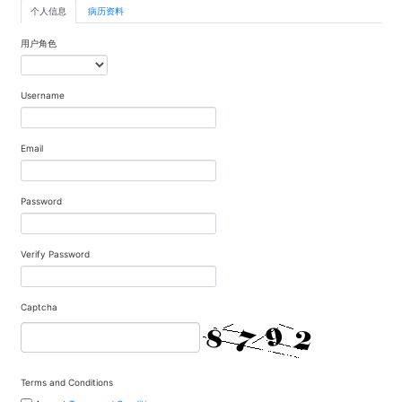
个人信息
病历资料
用户角色
Username
Email
Password
Verify Password
Captcha
Terms and Conditions